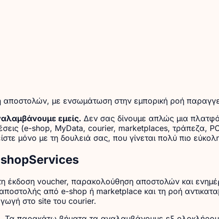
ιση αποστολών, με ενσωμάτωση στην εμπορική ροή παραγγ
ναλαμβάνουμε εμείς.
Δεν σας δίνουμε απλώς μια πλατφό
έσεις (e-shop, MyData, courier, marketplaces, τράπεζα, P
ίστε μόνο με τη δουλειά σας, που γίνεται πολύ πιο εύκολη
EshopServices
ατη έκδοση voucher, παρακολούθηση αποστολών και ενημ
ων αποστολής από e-shop ή marketplace και τη ροή αντικ
ωγή στο site του courier.
.
Τα παρακάτω βήματα τα αναλαμβάνουμε εξ ολοκλήρου 