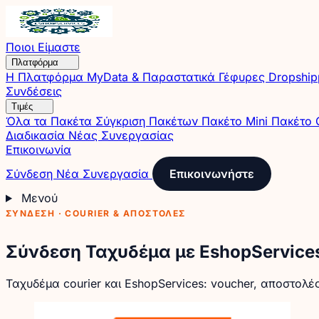
Ποιοι Είμαστε
Πλατφόρμα
Η Πλατφόρμα
MyData & Παραστατικά
Γέφυρες
Dropshi
Συνδέσεις
Τιμές
Όλα τα Πακέτα
Σύγκριση Πακέτων
Πακέτο Mini
Πακέτο 
Διαδικασία Νέας Συνεργασίας
Επικοινωνία
Σύνδεση
Νέα Συνεργασία
Επικοινωνήστε
Μενού
ΣΎΝΔΕΣΗ · COURIER & ΑΠΟΣΤΟΛΈΣ
Σύνδεση Ταχυδέμα με EshopService
Ταχυδέμα courier και EshopServices: voucher, αποστολέ