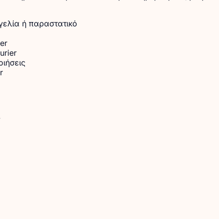
γελία ή παραστατικό
er
rier
οιήσεις
r
.