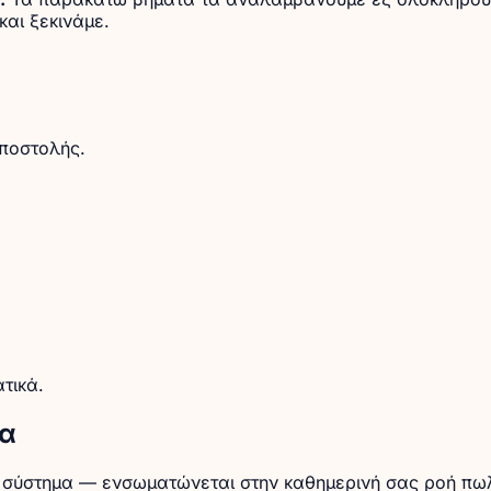
αι ξεκινάμε.
ποστολής.
τικά.
μα
τό σύστημα — ενσωματώνεται στην καθημερινή σας ροή π