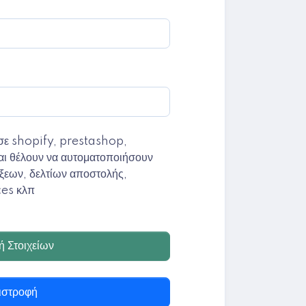
σε shopify, prestashop,
θέλουν να αυτοματοποιήσουν
ξεων, δελτίων αποστολής,
ces κλπ
 Στοιχείων
στροφή