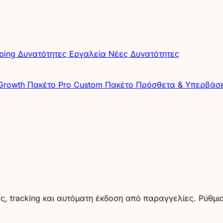
pping
Δυνατότητες
Εργαλεία
Νέες Δυνατότητες
Growth
Πακέτο Pro
Custom Πακέτο
Πρόσθετα & Υπερβάσ
ς, tracking και αυτόματη έκδοση από παραγγελίες. Ρύθμισ