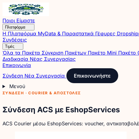
Ποιοι Είμαστε
Πλατφόρμα
Η Πλατφόρμα
MyData & Παραστατικά
Γέφυρες
Dropshi
Συνδέσεις
Τιμές
Όλα τα Πακέτα
Σύγκριση Πακέτων
Πακέτο Mini
Πακέτο 
Διαδικασία Νέας Συνεργασίας
Επικοινωνία
Σύνδεση
Νέα Συνεργασία
Επικοινωνήστε
Μενού
ΣΎΝΔΕΣΗ · COURIER & ΑΠΟΣΤΟΛΈΣ
Σύνδεση ACS με EshopServices
ACS Courier μέσω EshopServices: voucher, αντικαταβολέ