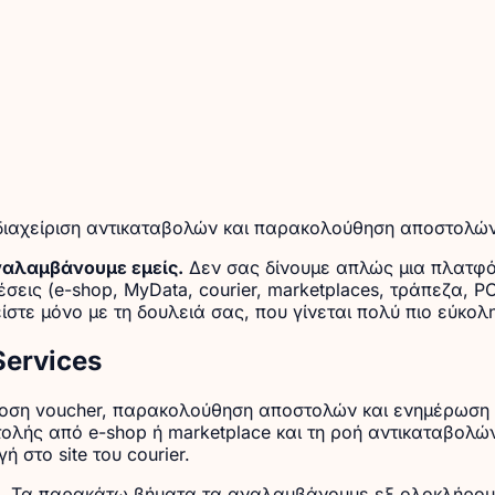
, διαχείριση αντικαταβολών και παρακολούθηση αποστολώ
ναλαμβάνουμε εμείς.
Δεν σας δίνουμε απλώς μια πλατφό
έσεις (e-shop, MyData, courier, marketplaces, τράπεζα, P
ίστε μόνο με τη δουλειά σας, που γίνεται πολύ πιο εύκολη
Services
κδοση voucher, παρακολούθηση αποστολών και ενημέρωση 
οστολής από e-shop ή marketplace και τη ροή αντικαταβο
 στο site του courier.
.
Τα παρακάτω βήματα τα αναλαμβάνουμε εξ ολοκλήρου 