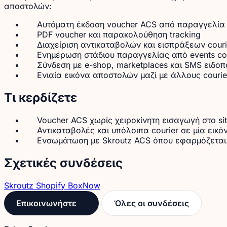
αποστολών:
Αυτόματη έκδοση voucher ACS από παραγγελία
PDF voucher και παρακολούθηση tracking
Διαχείριση αντικαταβολών και εισπράξεων couri
Ενημέρωση στάδιου παραγγελίας από events cou
Σύνδεση με e-shop, marketplaces και SMS ειδοπ
Ενιαία εικόνα αποστολών μαζί με άλλους courie
Τι κερδίζετε
Voucher ACS χωρίς χειροκίνητη εισαγωγή στο site
Αντικαταβολές και υπόλοιπα courier σε μία εικό
Ενσωμάτωση με Skroutz ACS όπου εφαρμόζεται
Σχετικές συνδέσεις
Skroutz
Shopify
BoxNow
Επικοινωνήστε
Όλες οι συνδέσεις