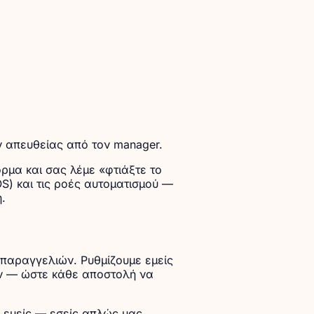
ν απευθείας από τον manager.
ρμα και σας λέμε «φτιάξτε το
OS) και τις ροές αυτοματισμού —
.
παραγγελιών. Ρυθμίζουμε εμείς
λών — ώστε κάθε αποστολή να
εμείς — εσείς απλώς μας