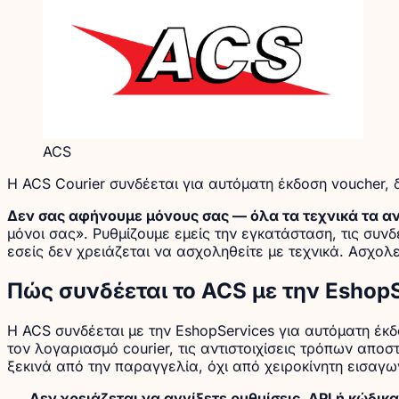
ACS
Η ACS Courier συνδέεται για αυτόματη έκδοση voucher
Δεν σας αφήνουμε μόνους σας — όλα τα τεχνικά τα α
μόνοι σας». Ρυθμίζουμε εμείς την εγκατάσταση, τις συνδ
εσείς δεν χρειάζεται να ασχοληθείτε με τεχνικά. Ασχολε
Πώς συνδέεται το ACS με την Eshop
Η ACS συνδέεται με την EshopServices για αυτόματη έ
τον λογαριασμό courier, τις αντιστοιχίσεις τρόπων απ
ξεκινά από την παραγγελία, όχι από χειροκίνητη εισαγωγή
Δεν χρειάζεται να αγγίξετε ρυθμίσεις, API ή κώδικα