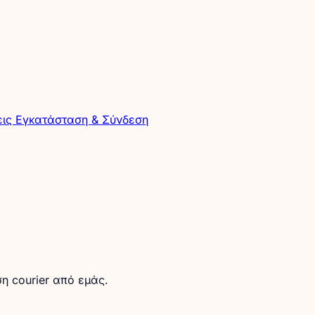
εις
Εγκατάσταση & Σύνδεση
η courier από εμάς.