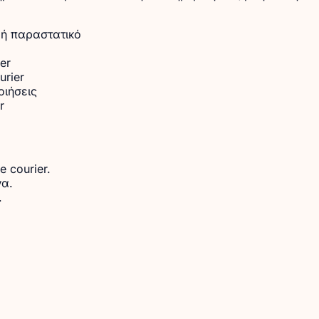
 ή παραστατικό
er
rier
οιήσεις
r
 courier.
να.
.