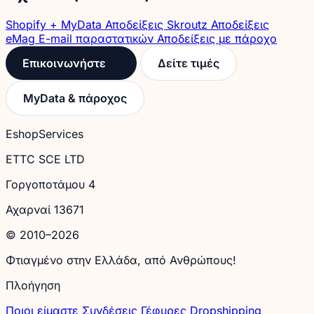
Shopify + MyData
Αποδείξεις Skroutz
Αποδείξεις
eMag
E-mail παραστατικών
Αποδείξεις με πάροχο
Επικοινωνήστε
Δείτε τιμές
MyData & πάροχος
EshopServices
ETTC SCE LTD
Γοργοποτάμου 4
Αχαρναί 13671
© 2010–2026
Φτιαγμένο στην Ελλάδα, από Ανθρώπους!
Πλοήγηση
Ποιοι είμαστε
Συνδέσεις
Γέφυρες
Dropshipping