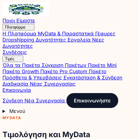
Ποιοι Είμαστε
Πλατφόρμα
Η Πλατφόρμα
MyData & Παραστατικά
Γέφυρες
Dropshipping
Δυνατότητες
Εργαλεία
Νέες
Δυνατότητες
Συνδέσεις
Τιμές
Όλα τα Πακέτα
Σύγκριση Πακέτων
Πακέτο Mini
Πακέτο Growth
Πακέτο Pro
Custom Πακέτο
Πρόσθετα & Υπερβάσεις
Εγκατάσταση & Σύνδεση
Διαδικασία Νέας Συνεργασίας
Επικοινωνία
Σύνδεση
Νέα Συνεργασία
Επικοινωνήστε
Μενού
MYDATA
Τιμολόγηση και MyData