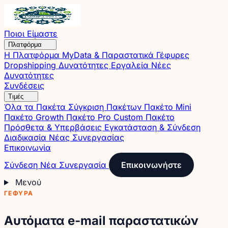
Ποιοι Είμαστε
Πλατφόρμα
Η Πλατφόρμα
MyData & Παραστατικά
Γέφυρες
Dropshipping
Δυνατότητες
Εργαλεία
Νέες
Δυνατότητες
Συνδέσεις
Τιμές
Όλα τα Πακέτα
Σύγκριση Πακέτων
Πακέτο Mini
Πακέτο Growth
Πακέτο Pro
Custom Πακέτο
Πρόσθετα & Υπερβάσεις
Εγκατάσταση & Σύνδεση
Διαδικασία Νέας Συνεργασίας
Επικοινωνία
Σύνδεση
Νέα Συνεργασία
Επικοινωνήστε
Μενού
ΓΈΦΥΡΑ
Αυτόματα e-mail παραστατικών