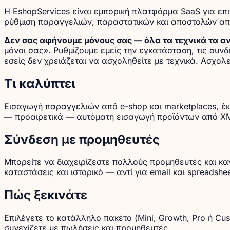
Η EshopServices είναι εμπορική πλατφόρμα SaaS για επι
ρύθμιση παραγγελιών, παραστατικών και αποστολών απ
Δεν σας αφήνουμε μόνους σας — όλα τα τεχνικά τα α
μόνοι σας». Ρυθμίζουμε εμείς την εγκατάσταση, τις συνδ
εσείς δεν χρειάζεται να ασχοληθείτε με τεχνικά. Ασχολε
Τι καλύπτει
Εισαγωγή παραγγελιών από e-shop και marketplaces, έκ
— προαιρετικά — αυτόματη εισαγωγή προϊόντων από X
Σύνδεση με προμηθευτές
Μπορείτε να διαχειρίζεστε πολλούς προμηθευτές και κα
καταστάσεις και ιστορικό — αντί για email και spreadshee
Πώς ξεκινάτε
Επιλέγετε το κατάλληλο πακέτο (Mini, Growth, Pro ή Cust
συνεχίζετε με πωλήσεις και προμηθευτές.