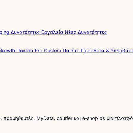
pping
Δυνατότητες
Εργαλεία
Νέες Δυνατότητες
Growth
Πακέτο Pro
Custom Πακέτο
Πρόσθετα & Υπερβάσ
, προμηθευτές, MyData, courier και e-shop σε μία πλατφ