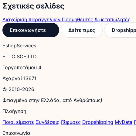
Σχετικές σελίδες
Διαχείριση παραγγελιών
Προμηθευτές & μεταπωλητές
Επικοινωνήστε
Δείτε τιμές
Dropshipp
EshopServices
ETTC SCE LTD
Γοργοποτάμου 4
Αχαρναί 13671
© 2010–2026
Φτιαγμένο στην Ελλάδα, από Ανθρώπους!
Πλοήγηση
Ποιοι είμαστε
Συνδέσεις
Γέφυρες
Dropshipping
MyData
Επικοινωνία