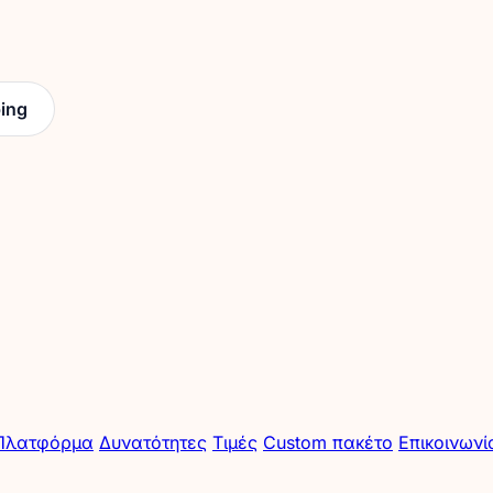
ing
Πλατφόρμα
Δυνατότητες
Τιμές
Custom πακέτο
Επικοινωνί