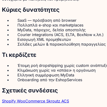
Κύριες δυνατότητες
SaaS — πρόσβαση από browser
Πολλαπλά e-shop και marketplaces
MyData, πάροχος, δελτία αποστολής
Courier integrations (ACS, ELTA, BoxNow κ.λπ.)
Εισαγωγή XML προμηθευτών
Σελίδες μελών & παρακολούθηση παραγγελίας
Τι κερδίζετε
Έτοιμη ροή dropshipping χωρίς custom ανάπτυξ
Κλιμάκωση χωρίς να «σπάει» η οργάνωση
Ελληνική συμμόρφωση MyData
Onboarding από την EshopServices
Σχετικές συνδέσεις
Shopify
WooCommerce
Skroutz
ACS