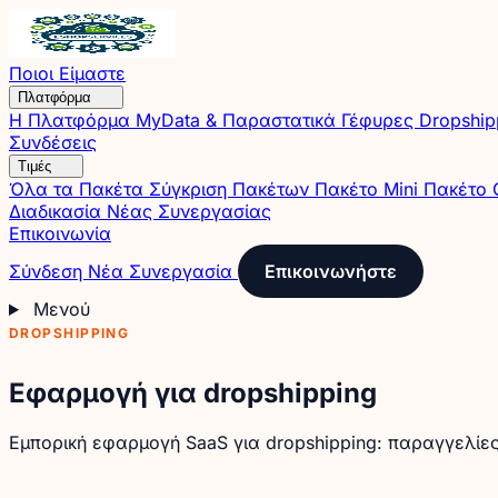
Ποιοι Είμαστε
Πλατφόρμα
Η Πλατφόρμα
MyData & Παραστατικά
Γέφυρες
Dropshi
Συνδέσεις
Τιμές
Όλα τα Πακέτα
Σύγκριση Πακέτων
Πακέτο Mini
Πακέτο 
Διαδικασία Νέας Συνεργασίας
Επικοινωνία
Σύνδεση
Νέα Συνεργασία
Επικοινωνήστε
Μενού
DROPSHIPPING
Εφαρμογή για dropshipping
Εμπορική εφαρμογή SaaS για dropshipping: παραγγελίες