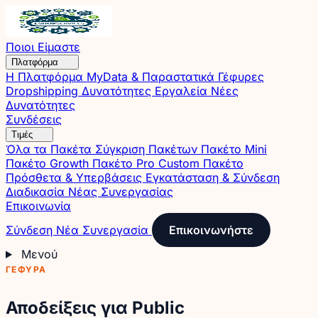
Ποιοι Είμαστε
Πλατφόρμα
Η Πλατφόρμα
MyData & Παραστατικά
Γέφυρες
Dropshipping
Δυνατότητες
Εργαλεία
Νέες
Δυνατότητες
Συνδέσεις
Τιμές
Όλα τα Πακέτα
Σύγκριση Πακέτων
Πακέτο Mini
Πακέτο Growth
Πακέτο Pro
Custom Πακέτο
Πρόσθετα & Υπερβάσεις
Εγκατάσταση & Σύνδεση
Διαδικασία Νέας Συνεργασίας
Επικοινωνία
Σύνδεση
Νέα Συνεργασία
Επικοινωνήστε
Μενού
ΓΈΦΥΡΑ
Αποδείξεις για Public