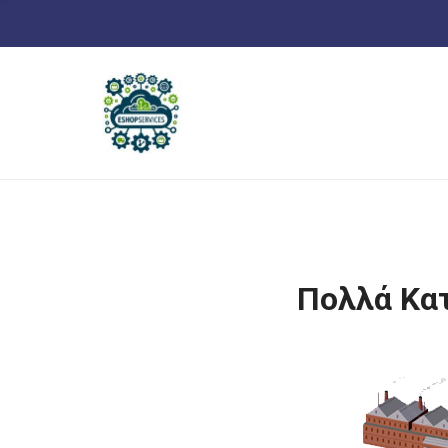
Ή
Τ
Η
Σ
Η
Γ
Ι
Α
:
Πολλά Κα